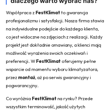
dlaczego warto wybrać nas?
Współpraca z
FestKlimat
to gwarancja
profesjonalizmu i satysfakcji. Nasza firma stawia
na indywidualne podejście do każdego klienta,
co jest widoczne na zdjęciach z realizacji. Każdy
projekt jest dokładnie omawiany, a klienci mają
możliwość wyrażenia swoich oczekiwań i
preferencji. W
FestKlimat
oferujemy pełne
wsparcie od momentu wyboru klimatyzatora,
przez
montaż
, aż po serwis gwarancyjny i
pogwarancyjny.
Co wyróżnia
FestKlimat
na rynku? Przede
wszystkim terminowość, jakość użytych