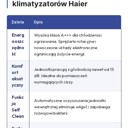
klimatyzatorów Haier
Zaleta
Opis
Energ
Wysoka klasa A+++ dla chłodzenia i
ooszc
ogrzewania. Sprężarki rotacyjne i
zędno
nowoczesne układy elektroniczne
ść
ograniczają zużycie energii.
Komf
Jednostki pracują z głośnością nawet od 15
ort
dB. Idealne do pomieszczeń
akust
wymagających ciszy.
yczny
Funkc
Automatyczne oczyszczanie jednostki
ja
wewnętrznej eliminuje wilgoć i zapobiega
Self
rozwojowi bakterii.
Clean