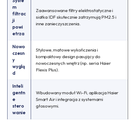
Syste
m
Zaawansowane filtry elektrostatyczne i
filtrac
siatka IDF skutecznie zatrzymują PM2.5 i
ji
inne zanieczyszczenia.
powi
etrza
Nowo
Stylowe, matowe wykończenia i
czesn
kompaktowy design pasujący do
y
nowoczesnych wnętrz (np. seria Haier
wyglą
Flexis Plus).
d
Inteli
gentn
Wbudowany moduł Wi-Fi, aplikacja Haier
e
Smart Air i integracja z systemami
stero
głosowymi.
wanie