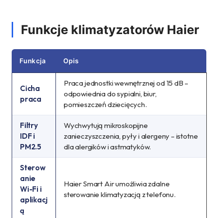
Funkcje klimatyzatorów Haier
Funkcja
Opis
Praca jednostki wewnętrznej od 15 dB –
Cicha
odpowiednia do sypialni, biur,
praca
pomieszczeń dziecięcych.
Filtry
Wychwytują mikroskopijne
IDF i
zanieczyszczenia, pyły i alergeny – istotne
PM2.5
dla alergików i astmatyków.
Sterow
anie
Haier Smart Air umożliwia zdalne
Wi-Fi i
sterowanie klimatyzacją z telefonu.
aplikacj
ą