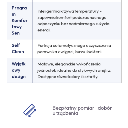
Progra
Inteligentna krzywa temperatury –
m
zapewnia komfort podczas nocnego
Komfor
odpoczynku bez nadmiernego zużycia
towy
energii.
Sen
Self
Funkcja automatycznego oczyszczania
Clean
parownika z wilgoci, kurzu i bakterii.
Wyjątk
Matowe, eleganckie wykończenia
owy
jednostek, idealne do stylowych wnętrz.
design
Dostępne różne kolory i kształty.
Bezpłatny pomiar i dobór
urządzenia