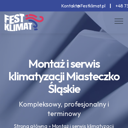
Kontakt@Festklimat.pl
|
+48 73
Montaż i serwis
klimatyzacji Miasteczko
Śląskie
Kompleksowy, profesjonalny i
terminowy
Strona główna
»
Montaż i serwis klimatyzacji