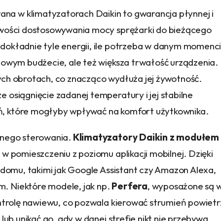
na w klimatyzatorach Daikin to gwarancja płynnej i
iwości dostosowywania mocy sprężarki do bieżącego
dokładnie tyle energii, ile potrzeba w danym momenci
mowym budżecie, ale też większa trwałość urządzenia.
ch obrotach, co znacząco wydłuża jej żywotność.
 osiągnięcie zadanej temperatury i jej stabilne
, które mogłyby wpływać na komfort użytkownika.
lnego sterowania.
Klimatyzatory Daikin z modułem
 pomieszczeniu z poziomu aplikacji mobilnej. Dzięki
 domu, takimi jak Google Assistant czy Amazon Alexa,
. Niektóre modele, jak np.
Perfera
, wyposażone są 
ontrolę nawiewu, co pozwala kierować strumień powiet
lub unikać go, gdy w danej strefie nikt nie przebywa.