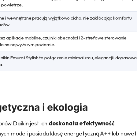
 powietrze.
ne i wewnętrzne pracują wyjątkowo cicho, nie zakłócając komfortu
adów.
z aplikacje mobilne, czujniki obecności i 2-strefowe sterowanie
a na najwyższym poziomie.
ikin Emura i Stylish to połączenie minimalizmu, elegancji i dopasowa
a.
etyczna i ekologia
orów Daikin jest ich
doskonała efektywność
ych modeli posiada klasę energetyczną A++ lub nawet