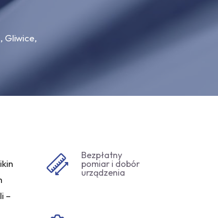
 Gliwice,
Bezpłatny
ikin
pomiar i dobór
urządzenia
h
i –