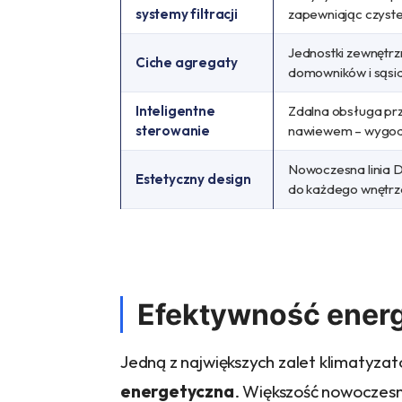
systemy filtracji
zapewniając czyste
Jednostki zewnętrz
Ciche agregaty
domowników i sąsi
Inteligentne
Zdalna obsługa prze
sterowanie
nawiewem – wygod
Nowoczesna linia Da
Estetyczny design
do każdego wnętrz
Efektywność energ
Jedną z największych zalet klimatyzat
energetyczna
. Większość nowoczesn