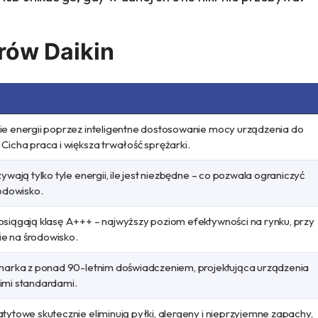
rów Daikin
ie energii poprzez inteligentne dostosowanie mocy urządzenia do
Cicha praca i większa trwałość sprężarki.
ywają tylko tyle energii, ile jest niezbędne – co pozwala ograniczyć
rodowisko.
osiągają klasę A+++ – najwyższy poziom efektywności na rynku, przy
e na środowisko.
 marka z ponad 90-letnim doświadczeniem, projektująca urządzenia
imi standardami.
tytowe skutecznie eliminują pyłki, alergeny i nieprzyjemne zapachy,