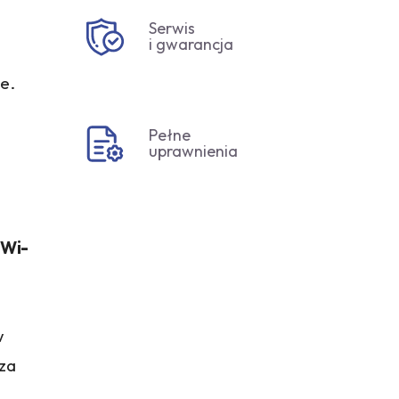
Serwis
i gwarancja
e.
Pełne
uprawnienia
 Wi-
w
rza