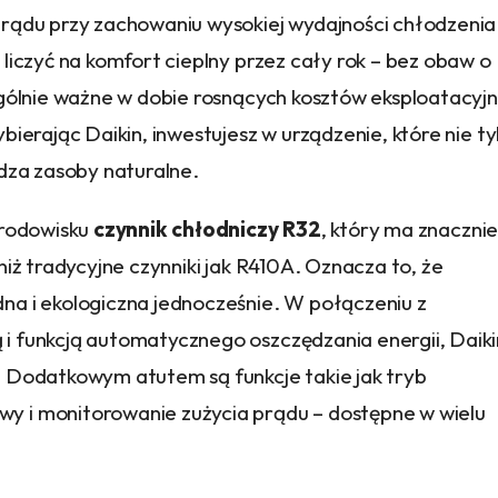
rądu przy zachowaniu wysokiej wydajności chłodzenia 
liczyć na komfort cieplny przez cały rok – bez obaw o
ególnie ważne w dobie rosnących kosztów eksploatacyjn
ierając Daikin, inwestujesz w urządzenie, które nie ty
ędza zasoby naturalne.
środowisku
czynnik chłodniczy R32
, który ma znaczni
niż tradycyjne czynniki jak R410A. Oznacza to, że
a i ekologiczna jednocześnie. W połączeniu z
i funkcją automatycznego oszczędzania energii, Daiki
 Dodatkowym atutem są funkcje takie jak tryb
 i monitorowanie zużycia prądu – dostępne w wielu