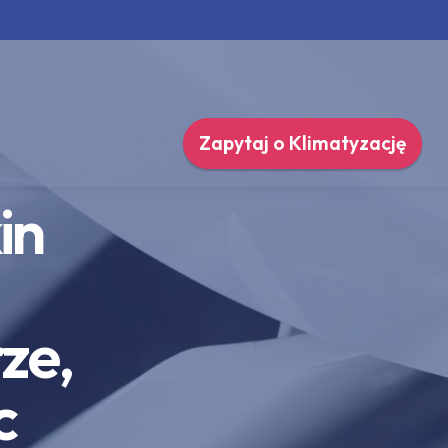
Zapytaj o Klimatyzację
in
ze,
c