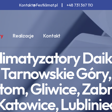
Kontakt@Festklimat.pl
|
+48 731 367 110
ry
Realizacje
Kontakt
limatyzatory Daik
Tarnowskie Góry,
tom, Gliwice, Zabr
Katowice, Lublinie