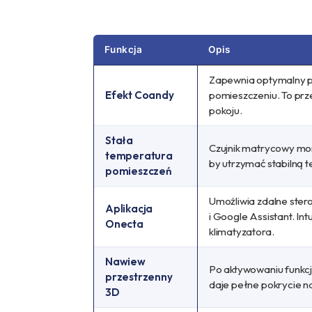
Funkcja
Opis
Zapewnia optymalny p
Efekt Coandy
pomieszczeniu. To prze
pokoju.
Stała
Czujnik matrycowy mon
temperatura
by utrzymać stabilną 
pomieszczeń
Umożliwia zdalne ster
Aplikacja
i Google Assistant. In
Onecta
klimatyzatora.
Nawiew
Po aktywowaniu funkcji
przestrzenny
daje pełne pokrycie 
3D