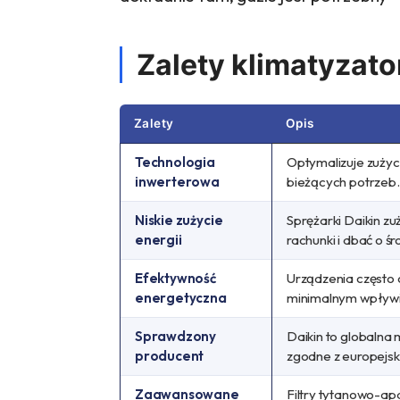
Zalety klimatyzato
Zalety
Opis
Technologia
Optymalizuje zużyc
inwerterowa
bieżących potrzeb. 
Niskie zużycie
Sprężarki Daikin zuż
energii
rachunki i dbać o ś
Efektywność
Urządzenia często 
energetyczna
minimalnym wpływi
Sprawdzony
Daikin to globalna
producent
zgodne z europejsk
Zaawansowane
Filtry tytanowo-apa