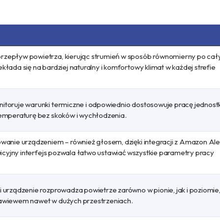
rzepływ powietrza, kierując strumień w sposób równomierny po ca
kłada się na bardziej naturalny i komfortowy klimat w każdej strefie
itoruje warunki termiczne i odpowiednio dostosowuje pracę jednostk
temperaturę bez skoków i wychłodzenia.
owanie urządzeniem – również głosem, dzięki integracji z Amazon Al
tuicyjny interfejs pozwala łatwo ustawiać wszystkie parametry pracy
 urządzenie rozprowadza powietrze zarówno w pionie, jak i poziomie
nawiewem nawet w dużych przestrzeniach.