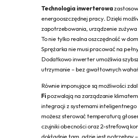
Technologia inwerterowa
zastosowa
energooszczędnej pracy. Dzięki możl
zapotrzebowania, urządzenie zużywa 
To nie tylko realna oszczędność w do
Sprężarka nie musi pracować na pełny
Dodatkowo inwerter umożliwia szybsze
utrzymanie – bez gwałtownych wahań
Równie imponujące są możliwości zda
Fi
pozwalają na zarządzanie klimatem w
integracji z systemami inteligentnego
możesz sterować temperaturą głosem
czujniki obecności oraz 2-strefową k
dokładnie tam, gdzie jest potrzebny – 