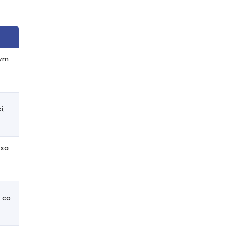
łym
i,
exa
, co