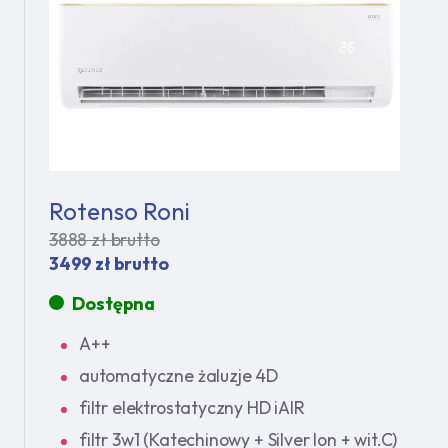
Rotenso Roni
3888 zł brutto
3499 zł brutto
Dostępna
A++
automatyczne żaluzje 4D
filtr elektrostatyczny HD iAIR
filtr 3w1 (Katechinowy + Silver Ion + wit.C)