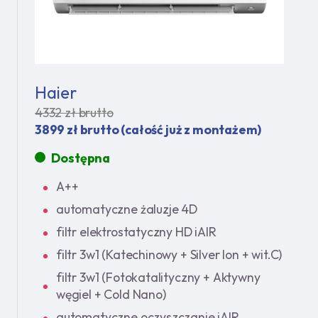
Haier
4332 zł brutto
3899 zł brutto (całość już z montażem)
Dostępna
A++
automatyczne żaluzje 4D
filtr elektrostatyczny HD iAIR
filtr 3w1 (Katechinowy + Silver Ion + wit.C)
filtr 3w1 (Fotokatalityczny + Aktywny
węgiel + Cold Nano)
automatyczne oczyszczanie iAIR