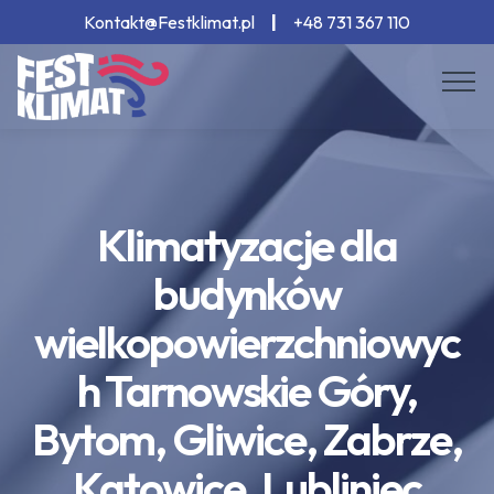
Kontakt@Festklimat.pl
|
+48 731 367 110
Klimatyzacje dla
budynków
wielkopowierzchniowyc
h Tarnowskie Góry,
Bytom, Gliwice, Zabrze,
Katowice, Lubliniec