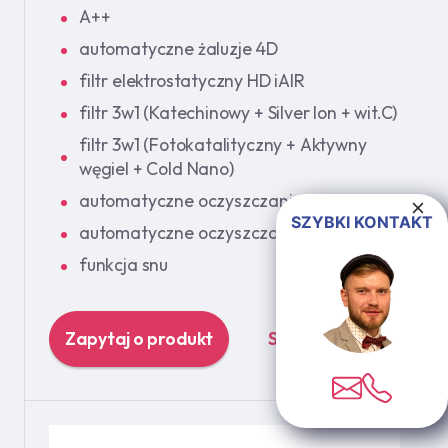
A++
automatyczne żaluzje 4D
filtr elektrostatyczny HD iAIR
filtr 3w1 (Katechinowy + Silver Ion + wit.C)
filtr 3w1 (Fotokatalityczny + Aktywny
węgiel + Cold Nano)
automatyczne oczyszczanie iAIR
SZYBKI KONTAKT
automatyczne oczyszczanie iClean
funkcja snu
Zapytaj o produkt
Szczegóły