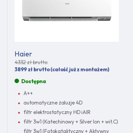
Haier
4332 zł brutto
3899 zł brutto (całość już z montażem)
Dostępna
A++
automatyczne żaluzje 4D
filtr elektrostatyczny HD iAIR
filtr 3w1 (Katechinowy + Silver Ion + wit.C)
filtr 3w1 (Fotokatalityczny + Aktywny