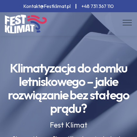
Kontakt@Festklimat.pl
|
+48 731 367 110
Klimatyzacja do domku
letniskowego – jakie
rozwiązanie bez stałego
prądu?
Fest Klimat