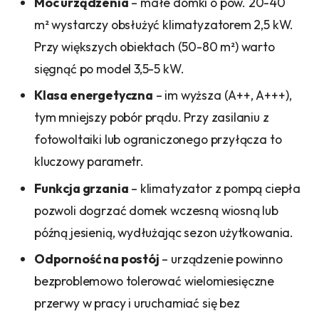
Moc urządzenia
– małe domki o pow. 20-40
m² wystarczy obsłużyć klimatyzatorem 2,5 kW.
Przy większych obiektach (50-80 m²) warto
sięgnąć po model 3,5-5 kW.
Klasa energetyczna
– im wyższa (A++, A+++),
tym mniejszy pobór prądu. Przy zasilaniu z
fotowoltaiki lub ograniczonego przyłącza to
kluczowy parametr.
Funkcja grzania
– klimatyzator z pompą ciepła
pozwoli dogrzać domek wczesną wiosną lub
późną jesienią, wydłużając sezon użytkowania.
Odporność na postój
– urządzenie powinno
bezproblemowo tolerować wielomiesięczne
przerwy w pracy i uruchamiać się bez